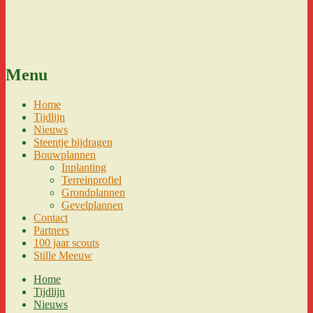
Menu
Home
Tijdlijn
Nieuws
Steentje bijdragen
Bouwplannen
Inplanting
Terreinprofiel
Grondplannen
Gevelplannen
Contact
Partners
100 jaar scouts
Stille Meeuw
Home
Tijdlijn
Nieuws