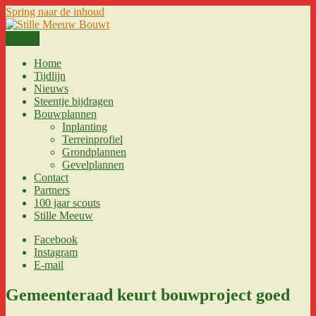
Spring naar de inhoud
Menu
Stille Meeuw Bouwt
een bouwproject van Stille Meeuw voor Jobertus!
Home
Tijdlijn
Nieuws
Steentje bijdragen
Bouwplannen
Inplanting
Terreinprofiel
Grondplannen
Gevelplannen
Contact
Partners
100 jaar scouts
Stille Meeuw
Facebook
Instagram
E-mail
Gemeenteraad keurt bouwproject goed