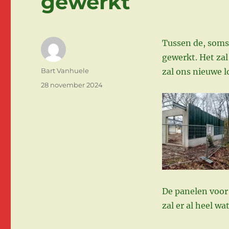
gewerkt
Tussen de, soms
gewerkt. Het zal
Auteur
Bart Vanhuele
zal ons nieuwe l
Gepubliceerd
28 november 2024
op
De panelen voor 
zal er al heel wa