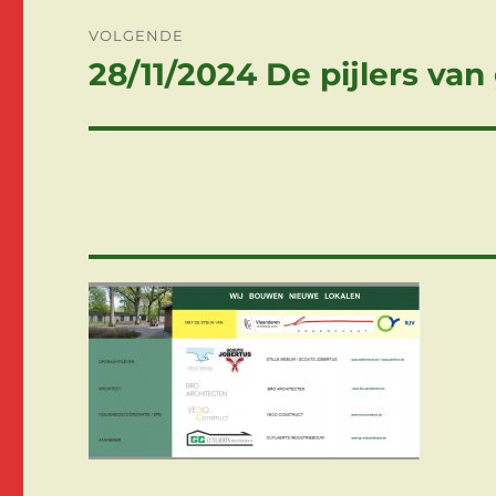
VOLGENDE
28/11/2024 De pijlers va
Volgend
bericht: