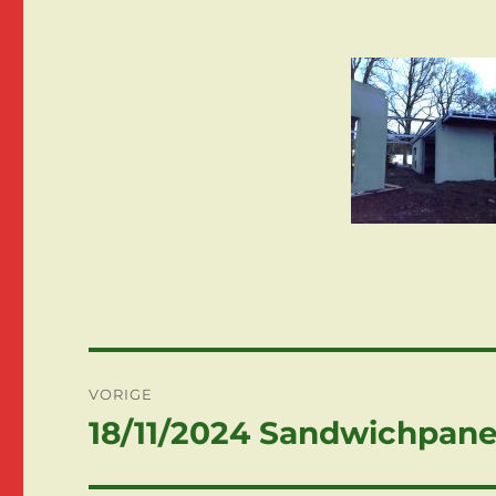
Berichtnavigatie
VORIGE
18/11/2024 Sandwichpane
Vorig
bericht: