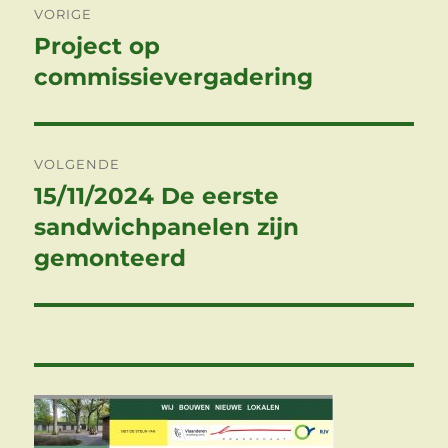
VORIGE
Project op
Vorig
bericht:
commissievergadering
VOLGENDE
15/11/2024 De eerste
Volgend
bericht:
sandwichpanelen zijn
gemonteerd