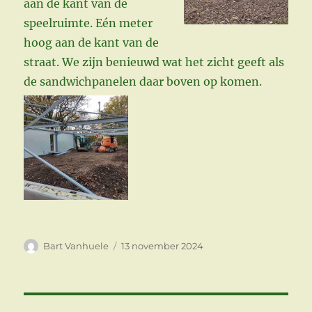
aan de kant van de
speelruimte. Eén meter
hoog aan de kant van de
straat. We zijn benieuwd wat het zicht geeft als
de sandwichpanelen daar boven op komen.
Auteur
Gepubliceerd
Bart Vanhuele
13 november 2024
op
Berichtnavigatie