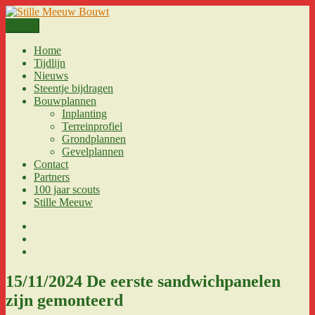
Spring
naar
Menu
Stille Meeuw Bouwt
een bouwproject van Stille Meeuw voor Jobertus!
de
inhoud
Home
Tijdlijn
Nieuws
Steentje bijdragen
Bouwplannen
Inplanting
Terreinprofiel
Grondplannen
Gevelplannen
Contact
Partners
100 jaar scouts
Stille Meeuw
Facebook
Instagram
E-
mail
15/11/2024 De eerste sandwichpanelen
zijn gemonteerd