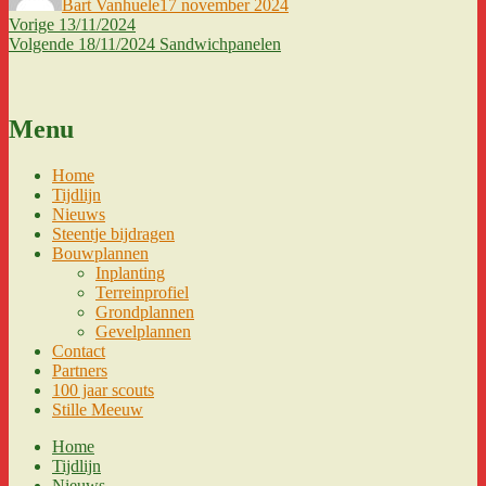
Bart Vanhuele
17 november 2024
Berichtnavigatie
Vorig
Vorige
13/11/2024
bericht:
Volgend
Volgende
18/11/2024 Sandwichpanelen
bericht:
Menu
Home
Tijdlijn
Nieuws
Steentje bijdragen
Bouwplannen
Inplanting
Terreinprofiel
Grondplannen
Gevelplannen
Contact
Partners
100 jaar scouts
Stille Meeuw
Home
Tijdlijn
Nieuws