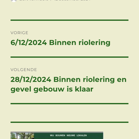
op
Berichtnavigatie
VORIGE
6/12/2024 Binnen riolering
Vorig
bericht:
VOLGENDE
28/12/2024 Binnen riolering en
Volgend
bericht:
gevel gebouw is klaar